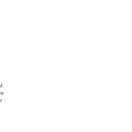
g
at
de
r