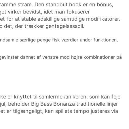
 ramme stram. Den standout hook er en bonus,
get virker bevidst, idet man fokuserer
for at stable adskillige samtidige modifikatorer.
d det, der trækker gentagelsesspil.
indsamle særlige penge fisk værdier under funktionen,
jegevinster dannet af venstre mod højre kombinationer på
ikke er knyttet til samlermekanikeren, som kan feje
jul, beholder Big Bass Bonanza traditionelle linjer
t er tilgængeligt, kan spillets tempo justeres via