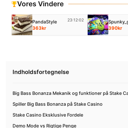
Vores Vindere
23:12:02
RadioactiveMan
PandaS
90kr
363kr
Indholdsfortegnelse
Big Bass Bonanza Mekanik og funktioner på Stake C
Spiller Big Bass Bonanza på Stake Casino
Stake Casino Eksklusive Fordele
Demo Mode vs Rigtige Penge