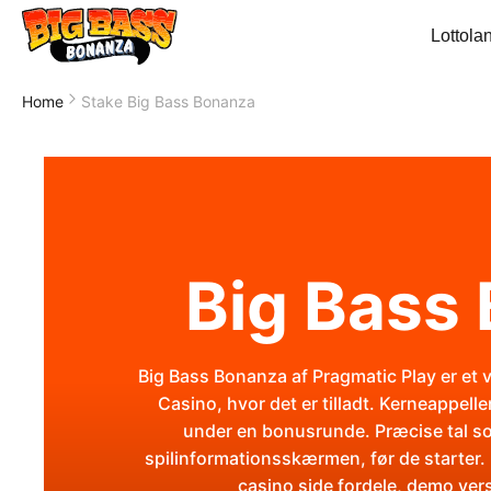
Lottola
Home
Stake Big Bass Bonanza
Big Bass
Big Bass Bonanza af Pragmatic Play er et vi
Casino, hvor det er tilladt. Kerneappell
under en bonusrunde. Præcise tal som
spilinformationsskærmen, før de starter.
casino side fordele, demo ver