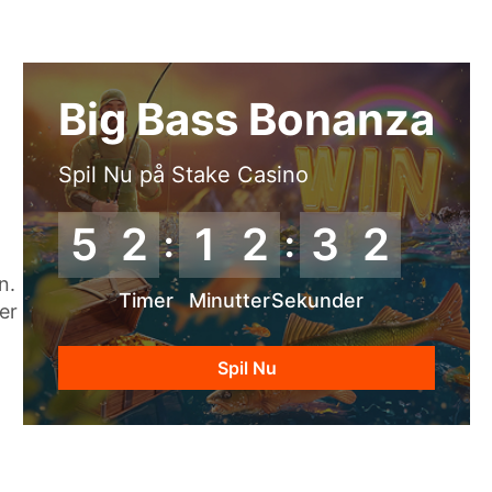
Big Bass Bonanza
Spil Nu på Stake Casino
5
2
1
2
3
0
:
:
n.
Timer
Minutter
Sekunder
er
Spil Nu